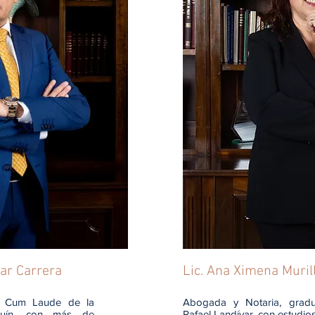
bar Carrera
Lic. Ana Ximena Muril
o Cum Laude de la
Abogada y Notaria, gradu
oquín, con más de
Rafael Landívar, con estudi