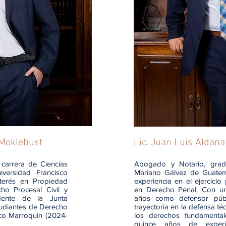
Moklebust
Lic. Juan Luis Aldan
 carrera de Ciencias
Abogado y Notario, grad
iversidad Francisco
Mariano Gálvez de Guatem
terés en Propiedad
experiencia en el ejercicio 
cho Procesal Civil y
en Derecho Penal. Con u
idente de la Junta
años como defensor públ
tudiantes de Derecho
trayectoria en la defensa té
sco Marroquin (2024-
los derechos fundamenta
quince años de experi